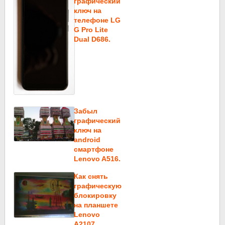
графический
ключ на
телефоне LG
G Pro Lite
Dual D686.
Забыл
графический
ключ на
android
смартфоне
Lenovo A516.
Как снять
графическую
блокировку
на планшете
Lenovo
A2107.