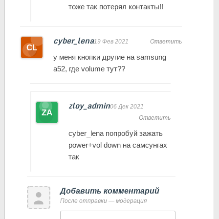
тоже так потерял контакты!!
cyber_lena
19 Фев 2021
Ответить
у меня кнопки другие на samsung
a52, где volume тут??
zloy_admin
06 Дек 2021
Ответить
cyber_lena попробуй зажать
power+vol down на самсунгах
так
Добавить комментарий
После отправки — модерация
Имя