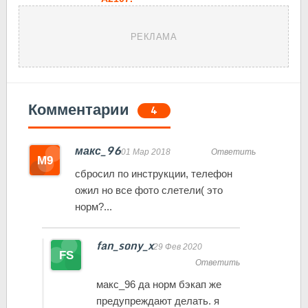
РЕКЛАМА
Комментарии
4
макс_96
01 Мар 2018
Ответить
сбросил по инструкции, телефон
ожил но все фото слетели( это
норм?...
fan_sony_x
29 Фев 2020
Ответить
макс_96 да норм бэкап же
предупреждают делать. я