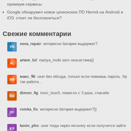
премиум-сервисы
Google обнаружил новое шпионское ПО Hermit на Android и
iOS: стоит ли беспокоиться?
Свежие комментарии
vova_repair
: интересно батарея выдержит?
artem_lol
: nastya_mobi зато экосистема))
макс_96
: user без обхода, только если помнишь пароль. frp
так работа…
dimon_4g
: toxic_touch, помогло с 3 раза, спасибо
romka_fix
: интересно батарея выдержит?))
kevin_phn
: user тогда через recovery если получится зайти