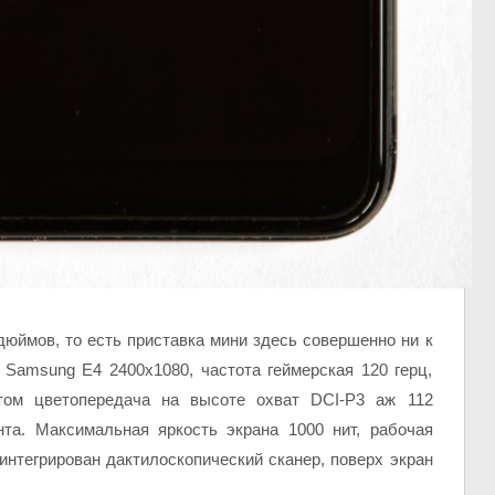
дюймов, то есть приставка мини здесь совершенно ни к
Samsung E4 2400х1080, частота геймерская 120 герц,
этом цветопередача на высоте охват DCI-P3 аж 112
нта. Максимальная яркость экрана 1000 нит, рабочая
 интегрирован дактилоскопический сканер, поверх экран