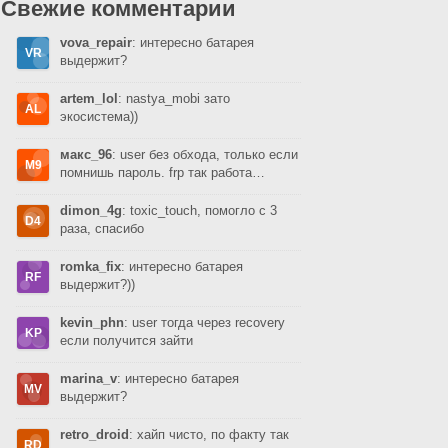
Свежие комментарии
vova_repair
: интересно батарея
выдержит?
artem_lol
: nastya_mobi зато
экосистема))
макс_96
: user без обхода, только если
помнишь пароль. frp так работа…
dimon_4g
: toxic_touch, помогло с 3
раза, спасибо
romka_fix
: интересно батарея
выдержит?))
kevin_phn
: user тогда через recovery
если получится зайти
marina_v
: интересно батарея
выдержит?
retro_droid
: хайп чисто, по факту так