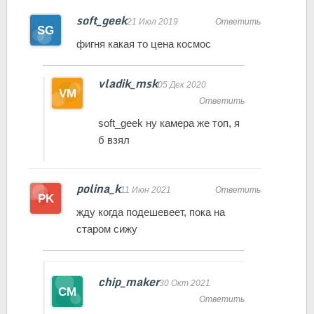
soft_geek
21 Июл 2019
Ответить
фигня какая то цена космос
vladik_msk
05 Дек 2020
Ответить
soft_geek ну камера же топ, я
б взял
polina_k
11 Июн 2021
Ответить
жду когда подешевеет, пока на
старом сижу
chip_maker
30 Окт 2021
Ответить