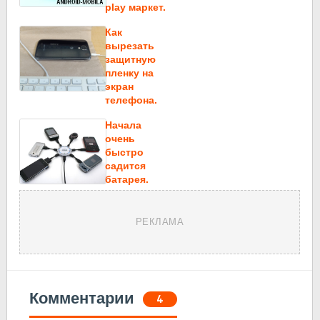
play маркет.
Как
вырезать
защитную
пленку на
экран
телефона.
Начала
очень
быстро
садится
батарея.
РЕКЛАМА
Комментарии
4