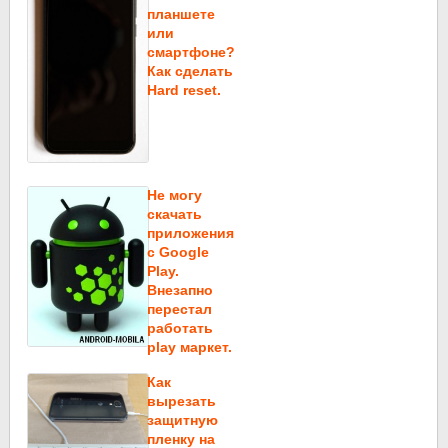
планшете
или
смартфоне?
Как сделать
Hard reset.
Не могу
скачать
приложения
c Google
Play.
Внезапно
перестал
работать
play маркет.
Как
вырезать
защитную
пленку на