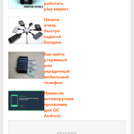
работать
play маркет.
Начала
очень
быстро
садится
батарея.
Как найти
утерянный
или
украденный
мобильный
телефон
Нужна ли
антивирусная
программа
для ОС
Android.
РЕКЛАМА