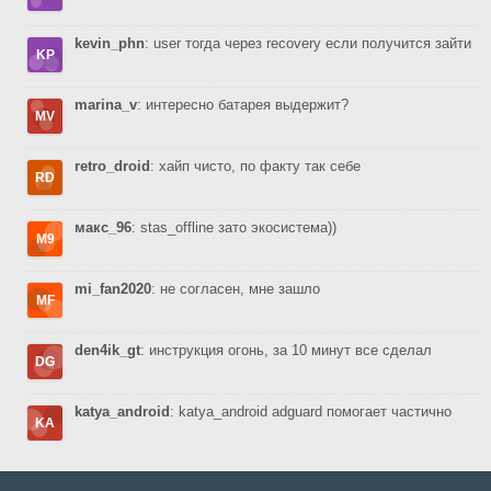
kevin_phn
: user тогда через recovery если получится зайти
marina_v
: интересно батарея выдержит?
retro_droid
: хайп чисто, по факту так себе
макс_96
: stas_offline зато экосистема))
mi_fan2020
: не согласен, мне зашло
den4ik_gt
: инструкция огонь, за 10 минут все сделал
katya_android
: katya_android adguard помогает частично