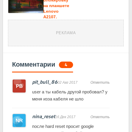
на планшете
Lenovo
A2107.
РЕКЛАМА
Комментарии
4
pit_bull_86
02 Авг 2017
Ответить
user а ты кабель другой пробовал? у
меня изза кабеля не шло
nina_reset
16 Дек 2017
Ответить
после hard reset просит google