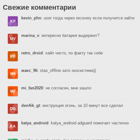
Свежие комментарии
kevin_phn
: user тогда через recovery если получится зайти
marina_v
: интересно батарея выдержит?
retro_droid
: хайп чисто, по факту так себе
макс_96
: stas_offline зато экосистема))
mi_fan2020
: не согласен, мне зашло
den4ik_gt
: инструкция огонь, за 10 минут все сделал
katya_android
: katya_android adguard помогает частично