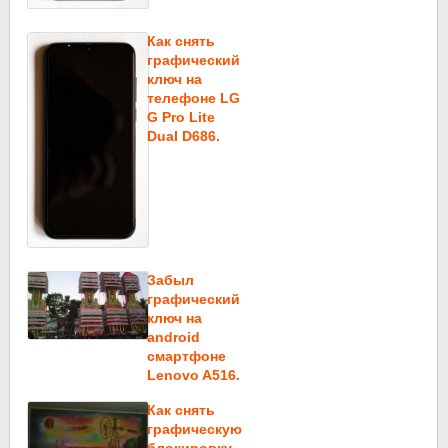
Как снять
графический
ключ на
телефоне LG
G Pro Lite
Dual D686.
Забыл
графический
ключ на
android
смартфоне
Lenovo A516.
Как снять
графическую
блокировку