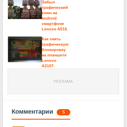
Забыл
графический
ключ на
android
смартфоне
Lenovo A516.
Как снять
графическую
блокировку
на планшете
Lenovo
A2107.
РЕКЛАМА
Комментарии
5