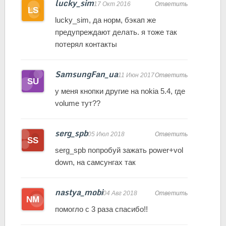
lucky_sim
17 Окт 2016
Ответить
lucky_sim, да норм, бэкап же
предупреждают делать. я тоже так
потерял контакты
SamsungFan_ua
11 Июн 2017
Ответить
у меня кнопки другие на nokia 5.4, где
volume тут??
serg_spb
05 Июл 2018
Ответить
serg_spb попробуй зажать power+vol
down, на самсунгах так
nastya_mobi
04 Авг 2018
Ответить
помогло с 3 раза спасибо!!