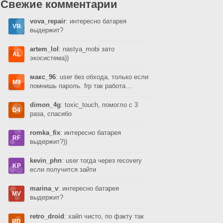
Свежие комментарии
vova_repair
: интересно батарея
выдержит?
artem_lol
: nastya_mobi зато
экосистема))
макс_96
: user без обхода, только если
помнишь пароль. frp так работа…
dimon_4g
: toxic_touch, помогло с 3
раза, спасибо
romka_fix
: интересно батарея
выдержит?))
kevin_phn
: user тогда через recovery
если получится зайти
marina_v
: интересно батарея
выдержит?
retro_droid
: хайп чисто, по факту так