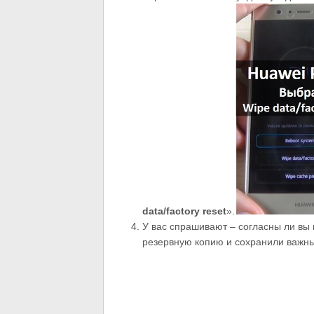
data/
factory
reset
».
У вас спрашивают – согласны ли вы
резервную копию и сохранили важные