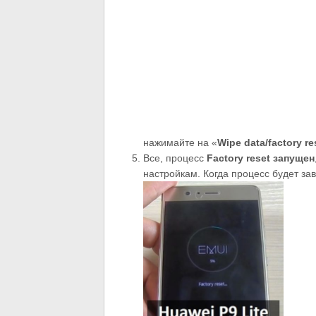
нажимайте на «
Wipe
data/
factory
re
Все, процесс
Factory
reset
запущен
настройкам. Когда процесс будет за