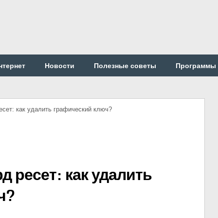
нтернет
Новости
Полезные советы
Программы
ресет: как удалить графический ключ?
рд ресет: как удалить
ч?