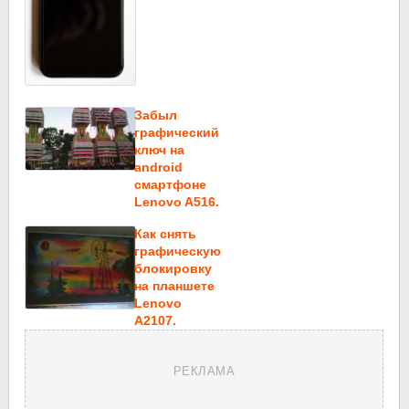
Забыл
графический
ключ на
android
смартфоне
Lenovo A516.
Как снять
графическую
блокировку
на планшете
Lenovo
A2107.
РЕКЛАМА