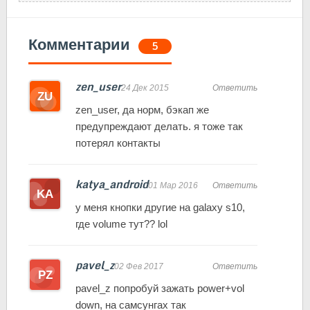
Комментарии
5
zen_user
24 Дек 2015
Ответить
zen_user, да норм, бэкап же
предупреждают делать. я тоже так
потерял контакты
katya_android
01 Мар 2016
Ответить
у меня кнопки другие на galaxy s10,
где volume тут?? lol
pavel_z
02 Фев 2017
Ответить
pavel_z попробуй зажать power+vol
down, на самсунгах так