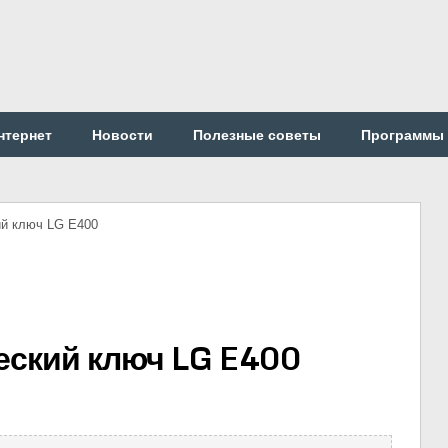
нтернет
Новости
Полезные советы
Программы
ий ключ LG E400
еский ключ LG E400