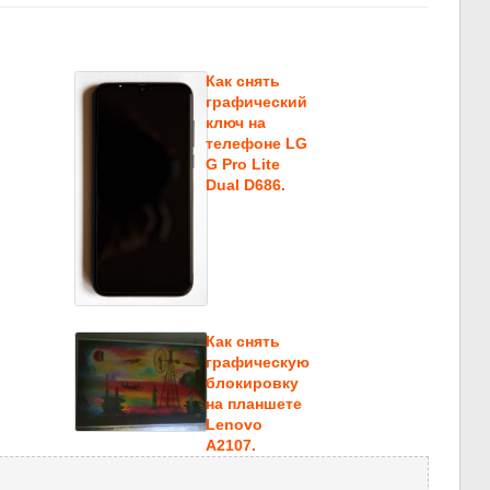
Как снять
графический
ключ на
телефоне LG
G Pro Lite
Dual D686.
Как снять
графическую
блокировку
на планшете
Lenovo
A2107.