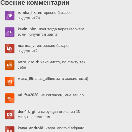
Свежие комментарии
romka_fix
: интересно батарея
выдержит?))
kevin_phn
: user тогда через recovery
если получится зайти
marina_v
: интересно батарея
выдержит?
retro_droid
: хайп чисто, по факту так
себе
макс_96
: stas_offline зато экосистема))
mi_fan2020
: не согласен, мне зашло
den4ik_gt
: инструкция огонь, за 10
минут все сделал
katya_android
: katya_android adguard