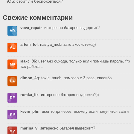
iOS: стоит ли беспокоиться?
Свежие комментарии
vova_repair
: интересно батарея выдержит?
artem_lol
: nastya_mobi зато экосистема))
макс_96
: user без обхода, только если помнишь пароль. frp
так работа…
dimon_4g
: toxic_touch, помогло с 3 раза, спасибо
romka_fix
: интересно батарея выдержит?))
kevin_phn
: user тогда через recovery если получится зайти
marina_v
: интересно батарея выдержит?