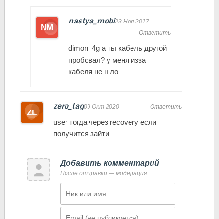
nastya_mobi
23 Ноя 2017
Ответить
dimon_4g а ты кабель другой
пробовал? у меня изза
кабеля не шло
zero_lag
09 Окт 2020
Ответить
user тогда через recovery если
получится зайти
Добавить комментарий
После отправки — модерация
Имя
Email