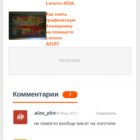
Lenovo A516.
Как снять
графическую
блокировку
на планшете
Lenovo
A2107.
РЕКЛАМА
Комментарии
7
alex_phn
08 Фев 2017
Ответить
не помогло вообще висит на логотипе