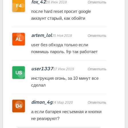
fox_42
26 Июн 2018
Ответить
после hard reset просит google
аккаунт старый, как обойти
artem_lol
25 Ноя 2018
Ответить
user без обхода только если
помнишь пароль. frp так работает
user1337
07 Июн 2019
Ответить
инструкция огонь, за 10 минут все
сделал
dimon_4g
24 Мар 2020
Ответить
а если батарея несъемная и кнопки
не реагируют?