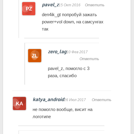
pavel_z
15 Окт 2016
Ответить
den4ik_gt попробуй зажать
power+vol down, на самсунгах
так
zero_lag
10 Фев 2017
Ответить
pavel_z, помогло с 3
раза, спасибо
katya_android
26 Июл 2017
Ответить
не помогло вообще, висит на
логотипе