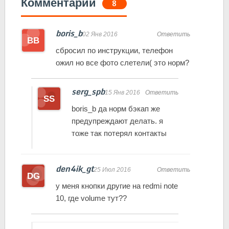
Комментарии
8
boris_b
02 Янв 2016
Ответить
сбросил по инструкции, телефон
ожил но все фото слетели( это норм?
serg_spb
15 Янв 2016
Ответить
boris_b да норм бэкап же
предупреждают делать. я
тоже так потерял контакты
den4ik_gt
25 Июл 2016
Ответить
у меня кнопки другие на redmi note
10, где volume тут??