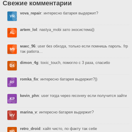
Свежие комментарии
vova_repair
: интересно батарея выдержит?
artem_lol
: nastya_mobi зато экосистема))
макс_96
: user без обхода, только если помнишь пароль. frp
так работа…
dimon_4g
: toxic_touch, помогло с 3 раза, спасибо
romka_fix
: интересно батарея выдержит?))
kevin_phn
: user тогда через recovery если получится зайти
marina_v
: интересно батарея выдержит?
retro_droid
: хайп чисто, по факту так себе