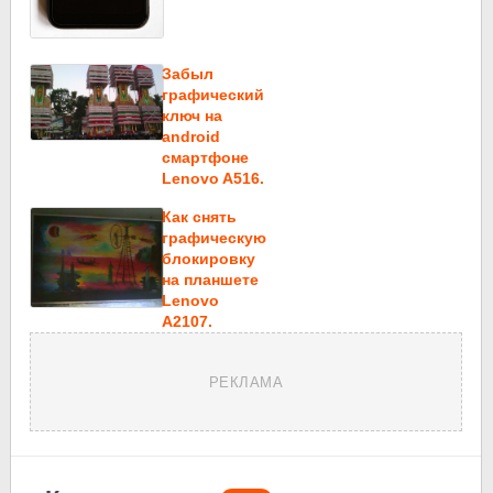
Забыл
графический
ключ на
android
смартфоне
Lenovo A516.
Как снять
графическую
блокировку
на планшете
Lenovo
A2107.
РЕКЛАМА