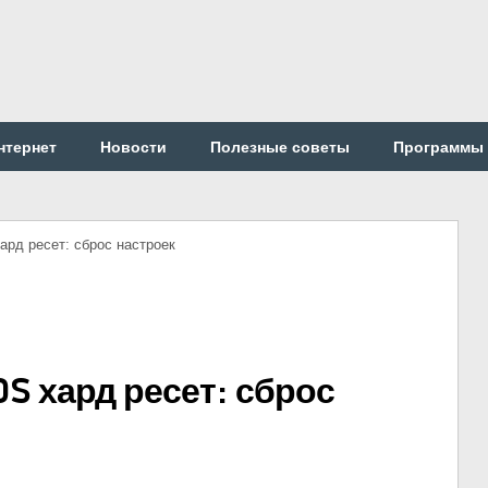
нтернет
Новости
Полезные советы
Программы
ард ресет: сброс настроек
S хард ресет: сброс