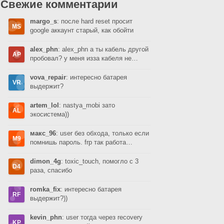
Свежие комментарии
margo_s
: после hard reset просит
google аккаунт старый, как обойти
alex_phn
: alex_phn а ты кабель другой
пробовал? у меня изза кабеля не…
vova_repair
: интересно батарея
выдержит?
artem_lol
: nastya_mobi зато
экосистема))
макс_96
: user без обхода, только если
помнишь пароль. frp так работа…
dimon_4g
: toxic_touch, помогло с 3
раза, спасибо
romka_fix
: интересно батарея
выдержит?))
kevin_phn
: user тогда через recovery