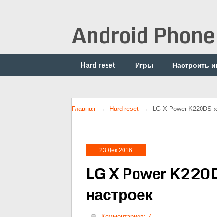
Android Phone
Hard reset
Игры
Настроить и
Главная
Hard reset
LG X Power K220DS х
23 Дек 2016
LG X Power K220D
настроек
Комментариев: 7