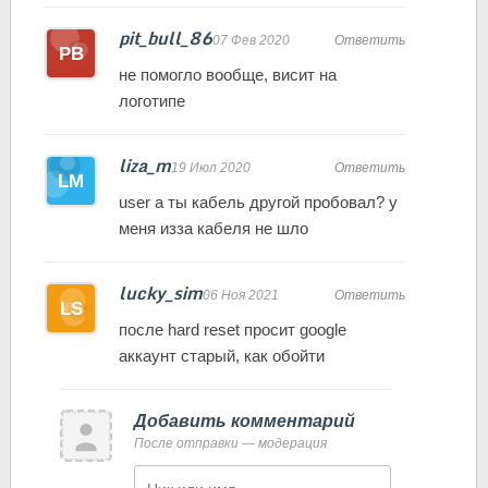
pit_bull_86
07 Фев 2020
Ответить
не помогло вообще, висит на
логотипе
liza_m
19 Июл 2020
Ответить
user а ты кабель другой пробовал? у
меня изза кабеля не шло
lucky_sim
06 Ноя 2021
Ответить
после hard reset просит google
аккаунт старый, как обойти
Добавить комментарий
После отправки — модерация
Имя