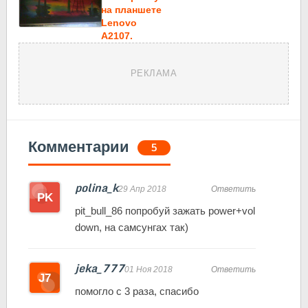
на планшете
Lenovo
A2107.
РЕКЛАМА
Комментарии
5
polina_k
29 Апр 2018
Ответить
pit_bull_86 попробуй зажать power+vol
down, на самсунгах так)
jeka_777
01 Ноя 2018
Ответить
помогло с 3 раза, спасибо