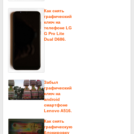
Как снять
графический
ключ на
телефоне LG
G Pro Lite
Dual D686.
Забыл
графический
ключ на
android
смартфоне
Lenovo A516.
Как снять
графическую
блокировку