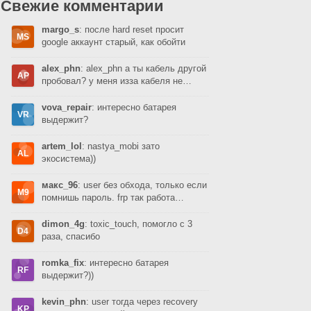
Свежие комментарии
margo_s
: после hard reset просит
google аккаунт старый, как обойти
alex_phn
: alex_phn а ты кабель другой
пробовал? у меня изза кабеля не…
vova_repair
: интересно батарея
выдержит?
artem_lol
: nastya_mobi зато
экосистема))
макс_96
: user без обхода, только если
помнишь пароль. frp так работа…
dimon_4g
: toxic_touch, помогло с 3
раза, спасибо
romka_fix
: интересно батарея
выдержит?))
kevin_phn
: user тогда через recovery