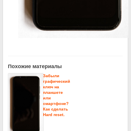
Похожие материалы
Забыли
графический
ключ на
планшете
или
смартфоне?
Как сделать
Hard reset.