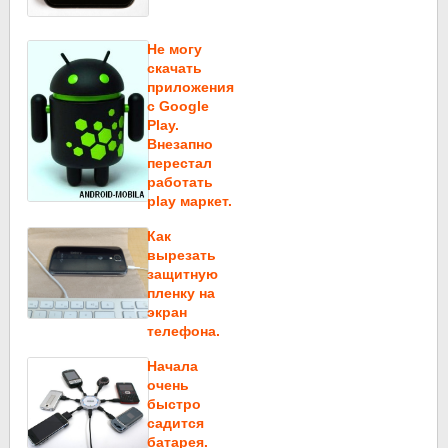
Не могу
скачать
приложения
c Google
Play.
Внезапно
перестал
работать
play маркет.
Как
вырезать
защитную
пленку на
экран
телефона.
Начала
очень
быстро
садится
батарея.