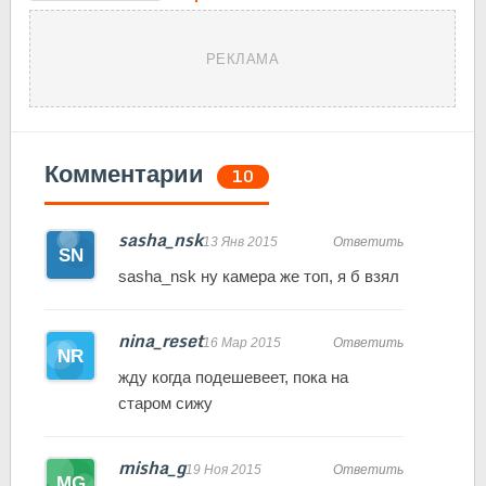
РЕКЛАМА
Комментарии
10
sasha_nsk
13 Янв 2015
Ответить
sasha_nsk ну камера же топ, я б взял
nina_reset
16 Мар 2015
Ответить
жду когда подешевеет, пока на
старом сижу
misha_g
19 Ноя 2015
Ответить