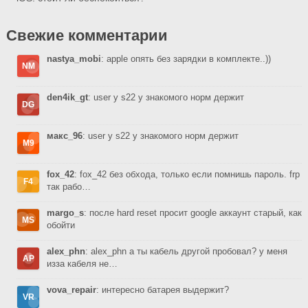
Свежие комментарии
nastya_mobi
: apple опять без зарядки в комплекте..))
den4ik_gt
: user у s22 у знакомого норм держит
макс_96
: user у s22 у знакомого норм держит
fox_42
: fox_42 без обхода, только если помнишь пароль. frp
так рабо…
margo_s
: после hard reset просит google аккаунт старый, как
обойти
alex_phn
: alex_phn а ты кабель другой пробовал? у меня
изза кабеля не…
vova_repair
: интересно батарея выдержит?