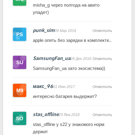
misha_g через полгода на авито
упадет)
punk_sim
09 Мар 2016
Ответить
apple опять без зарядки в комплекте..
SamsungFan_ua
26 Дек 2016
Ответить
SamsungFan_ua зато экосистема))
макс_96
01 Июн 2017
Ответить
интересно батарея выдержит?
stas_offline
25 Янв 2018
Ответить
stas_offline у s22 у знакомого норм
держит