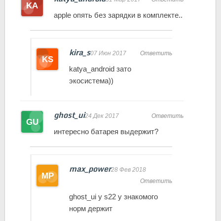
apple опять без зарядки в комплекте..
kira_s
07 Июн 2017
Ответить
katya_android зато
экосистема))
ghost_ui
24 Дек 2017
Ответить
интересно батарея выдержит?
max_power
28 Фев 2018
Ответить
ghost_ui у s22 у знакомого
норм держит