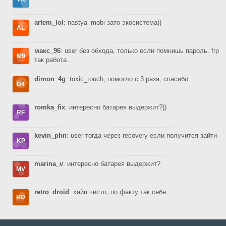
artem_lol
: nastya_mobi зато экосистема))
макс_96
: user без обхода, только если помнишь пароль. frp
так работа…
dimon_4g
: toxic_touch, помогло с 3 раза, спасибо
romka_fix
: интересно батарея выдержит?))
kevin_phn
: user тогда через recovery если получится зайти
marina_v
: интересно батарея выдержит?
retro_droid
: хайп чисто, по факту так себе