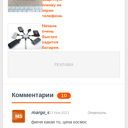
пленку на
экран
телефона.
Начала
очень
быстро
садится
батарея.
РЕКЛАМА
Комментарии
10
margo_s
13 Ноя 2013
Ответить
фигня какая то, цена космос