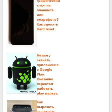
графический
ключ на
планшете
или
смартфоне?
Как сделать
Hard reset.
Не могу
скачать
приложения
c Google
Play.
Внезапно
перестал
работать
play маркет.
Как
вырезать
защитную