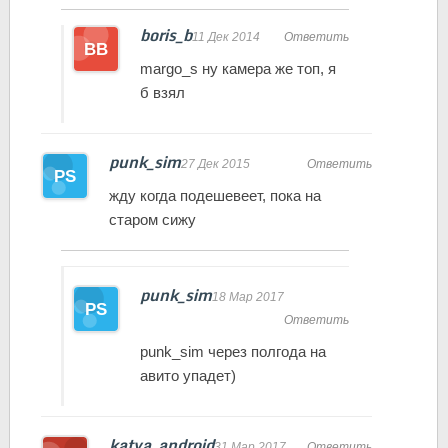
boris_b
11 Дек 2014
Ответить
margo_s ну камера же топ, я
б взял
punk_sim
27 Дек 2015
Ответить
жду когда подешевеет, пока на
старом сижу
punk_sim
18 Мар 2017
Ответить
punk_sim через полгода на
авито упадет)
katya_android
31 Мар 2017
Ответить