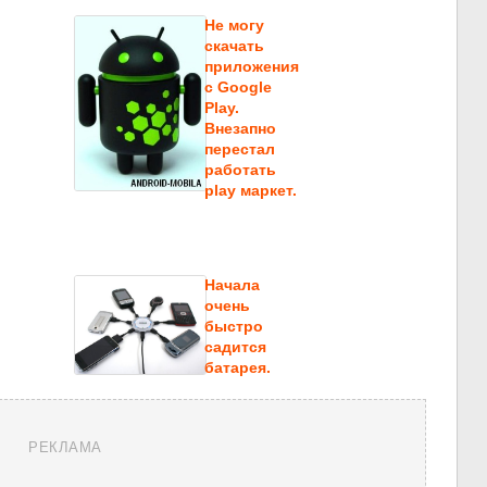
Не могу
скачать
приложения
c Google
Play.
Внезапно
перестал
работать
play маркет.
Начала
очень
быстро
садится
батарея.
РЕКЛАМА