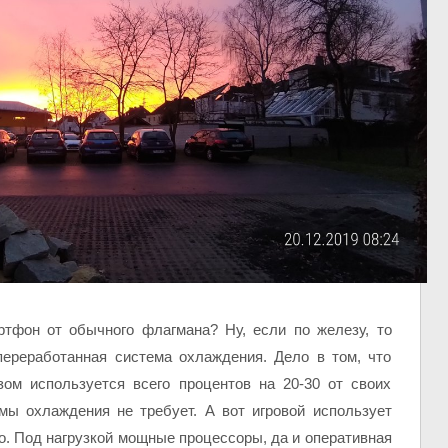
ртфон от обычного флагмана? Ну, если по железу, то
переработанная система охлаждения. Дело в том, что
м используется всего процентов на 20-30 от своих
мы охлаждения не требует. А вот игровой использует
о. Под нагрузкой мощные процессоры, да и оперативная