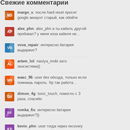
Свежие комментарии
margo_s
: после hard reset просит
google аккаунт старый, как обойти
alex_phn
: alex_phn а ты кабель другой
пробовал? у меня изза кабеля не…
vova_repair
: интересно батарея
выдержит?
artem_lol
: nastya_mobi зато
экосистема))
макс_96
: user без обхода, только если
помнишь пароль. frp так работа…
dimon_4g
: toxic_touch, помогло с 3
раза, спасибо
romka_fix
: интересно батарея
выдержит?))
kevin_phn
: user тогда через recovery