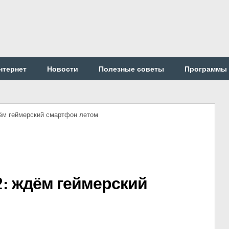
нтернет
Новости
Полезные советы
Программы
ём геймерский смартфон летом
: ждём геймерский