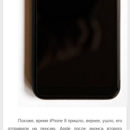
Похоже, время iPhone 8 пришло, вернее, ушло, его
отправили на пенсию. Apple после анонса второго