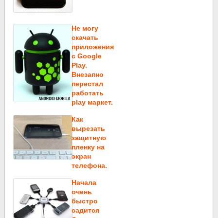
Не могу
скачать
приложения
c Google
Play.
Внезапно
перестал
работать
play маркет.
Как
вырезать
защитную
пленку на
экран
телефона.
Начала
очень
быстро
садится