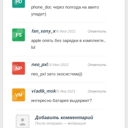
phone_doc через полгода на авито
упадет)
fan_sony_x
06 Июл 2021
Ответить
apple опять без зарядки в комплекте..
lol
neo_pxl
19 Июл 2022
Ответить
neo_pxl зато экосистема))
vladik_msk
05 Янв 2023
Ответить
интересно батарея выдержит?
Добавить комментарий
После отправки — модерация