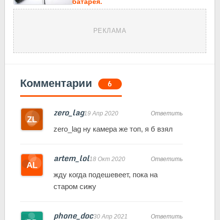
батарея.
РЕКЛАМА
Комментарии
6
zero_lag
19 Апр 2020
Ответить
zero_lag ну камера же топ, я б взял
artem_lol
18 Окт 2020
Ответить
жду когда подешевеет, пока на
старом сижу
phone_doc
30 Апр 2021
Ответить