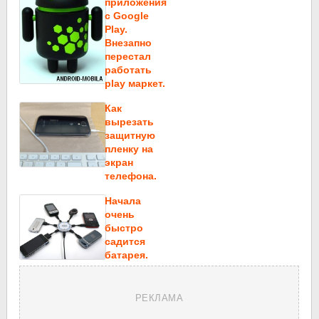
приложения
c Google
Play.
Внезапно
перестал
работать
play маркет.
Как
вырезать
защитную
пленку на
экран
телефона.
Начала
очень
быстро
садится
батарея.
РЕКЛАМА