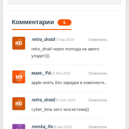
Комментарии
4
retro_droid
03 Авг 2019
Ответить
retro_droid через полгода на авито
упадет)))
макс_96
03 Янв 2020
Ответить
apple опять без зарядки в комплекте..
retro_droid
29 Окт 2020
Ответить
cyber_lena зато экосистема))
romka_fix
06 Авг 2026
Ответить