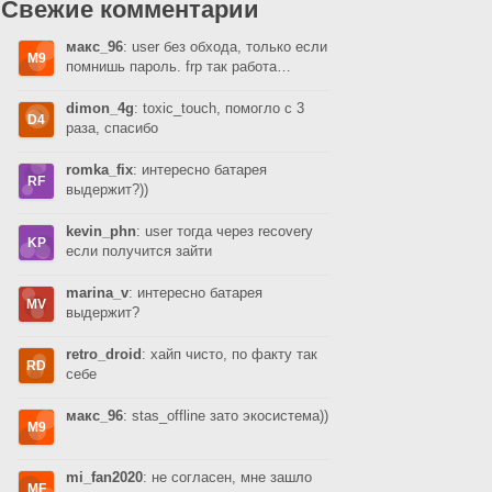
Свежие комментарии
макс_96
: user без обхода, только если
помнишь пароль. frp так работа…
dimon_4g
: toxic_touch, помогло с 3
раза, спасибо
romka_fix
: интересно батарея
выдержит?))
kevin_phn
: user тогда через recovery
если получится зайти
marina_v
: интересно батарея
выдержит?
retro_droid
: хайп чисто, по факту так
себе
макс_96
: stas_offline зато экосистема))
mi_fan2020
: не согласен, мне зашло