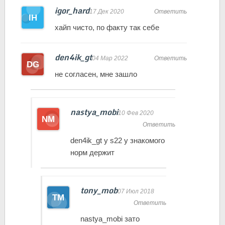
igor_hard
17 Дек 2020
Ответить
хайп чисто, по факту так себе
den4ik_gt
04 Мар 2022
Ответить
не согласен, мне зашло
nastya_mobi
10 Фев 2020
Ответить
den4ik_gt у s22 у знакомого
норм держит
tony_mob
07 Июл 2018
Ответить
nastya_mobi зато