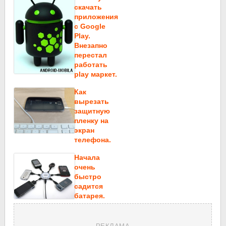
скачать
приложения
c Google
Play.
Внезапно
перестал
работать
play маркет.
Как
вырезать
защитную
пленку на
экран
телефона.
Начала
очень
быстро
садится
батарея.
РЕКЛАМА