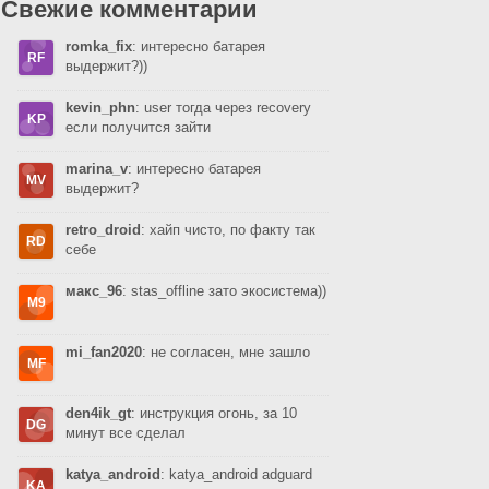
Свежие комментарии
romka_fix
: интересно батарея
выдержит?))
kevin_phn
: user тогда через recovery
если получится зайти
marina_v
: интересно батарея
выдержит?
retro_droid
: хайп чисто, по факту так
себе
макс_96
: stas_offline зато экосистема))
mi_fan2020
: не согласен, мне зашло
den4ik_gt
: инструкция огонь, за 10
минут все сделал
katya_android
: katya_android adguard