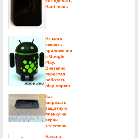
Как сделать
Hard reset.
Не могу
скачать
приложения
c Google
Play.
Внезапно
перестал
работать
play маркет.
Как
вырезать
защитную
пленку на
экран
телефона.
Начала