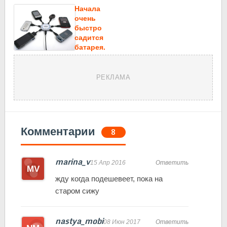
Начала
очень
быстро
садится
батарея.
РЕКЛАМА
Комментарии
8
marina_v
15 Апр 2016
Ответить
жду когда подешевеет, пока на
старом сижу
nastya_mobi
08 Июн 2017
Ответить