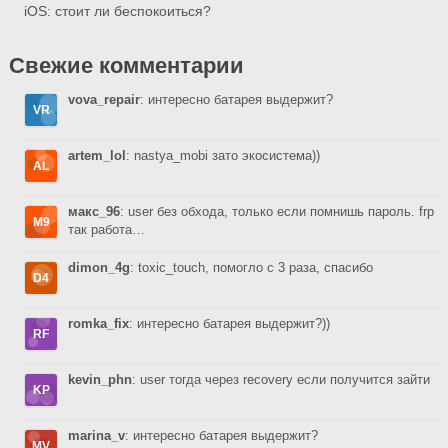
iOS: стоит ли беспокоиться?
Свежие комментарии
vova_repair
: интересно батарея выдержит?
artem_lol
: nastya_mobi зато экосистема))
макс_96
: user без обхода, только если помнишь пароль. frp
так работа…
dimon_4g
: toxic_touch, помогло с 3 раза, спасибо
romka_fix
: интересно батарея выдержит?))
kevin_phn
: user тогда через recovery если получится зайти
marina_v
: интересно батарея выдержит?