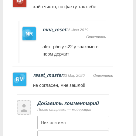
хайп чисто, по факту так себе
nina_reset
26 Июн 2019
Ответить
alex_phn у s22 у знакомого
норм держит
reset_master
23 Мар 2020
Ответить
не согласен, мне зашло!!
Добавить комментарий
После отправки — модерация
Имя
Email