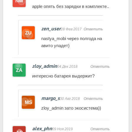
apple опять без зарядки в комплекте..
zen_user
28 Фев 2017
Ответить
nastya_mobi через полгода на
авито упадет)
zloy_admin
04 Дек 2018
Ответить
интересно батарея выдержит?
margo_s
30 Авг 2018
Ответить
zloy_admin зато экосистема))
alex_phn
09 Ноя 2019
Ответить