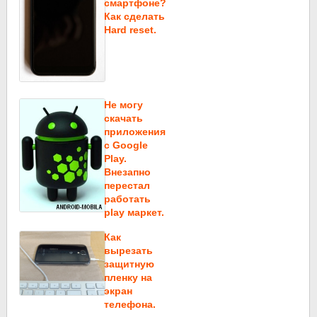
смартфоне?
Как сделать
Hard reset.
Не могу
скачать
приложения
c Google
Play.
Внезапно
перестал
работать
play маркет.
Как
вырезать
защитную
пленку на
экран
телефона.