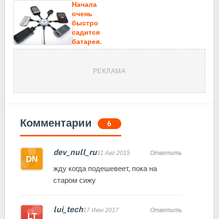
Начала
очень
быстро
садится
батарея.
РЕКЛАМА
Комментарии
6
dev_null_ru
31 Авг 2015
Ответить
жду когда подешевеет, пока на
старом сижу
lui_tech
17 Июн 2017
Ответить