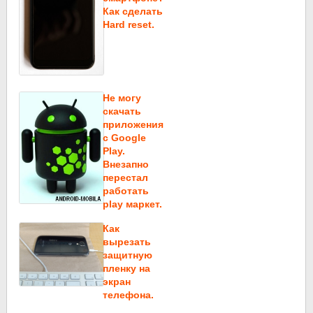
Как сделать
Hard reset.
Не могу
скачать
приложения
c Google
Play.
Внезапно
перестал
работать
play маркет.
Как
вырезать
защитную
пленку на
экран
телефона.