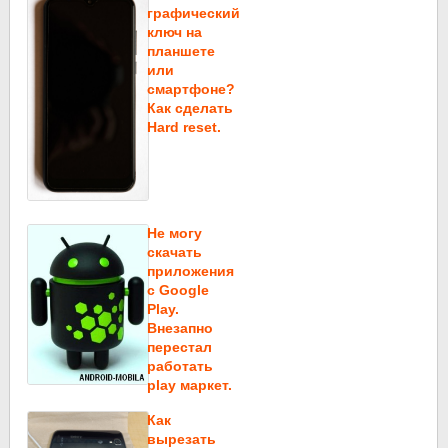
графический
ключ на
планшете
или
смартфоне?
Как сделать
Hard reset.
Не могу
скачать
приложения
c Google
Play.
Внезапно
перестал
работать
play маркет.
Как
вырезать