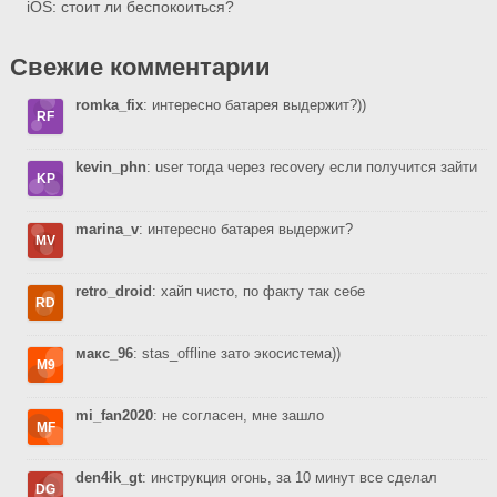
iOS: стоит ли беспокоиться?
Свежие комментарии
romka_fix
: интересно батарея выдержит?))
kevin_phn
: user тогда через recovery если получится зайти
marina_v
: интересно батарея выдержит?
retro_droid
: хайп чисто, по факту так себе
макс_96
: stas_offline зато экосистема))
mi_fan2020
: не согласен, мне зашло
den4ik_gt
: инструкция огонь, за 10 минут все сделал