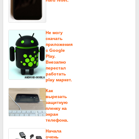
Не могу
скачать
приложения
c Google
Play.
Внезапно
перестал
работать
play маркет.
Как
вырезать
защитную
пленку на
экран
телефона.
Начала
очень