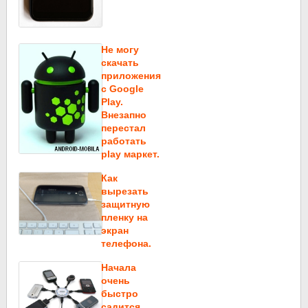
Не могу
скачать
приложения
c Google
Play.
Внезапно
перестал
работать
play маркет.
Как
вырезать
защитную
пленку на
экран
телефона.
Начала
очень
быстро
садится