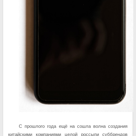
С прошлого года ещё на сошла волна создания
китайскими компаниями целой россыпи суббрендов