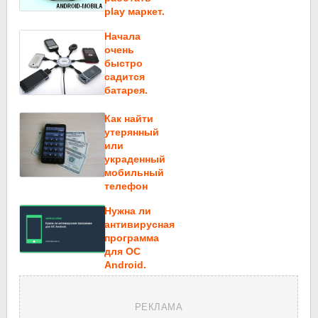
play маркет.
Начала
очень
быстро
садится
батарея.
Как найти
утерянный
или
украденный
мобильный
телефон
Нужна ли
антивирусная
программа
для ОС
Android.
РЕКЛАМА