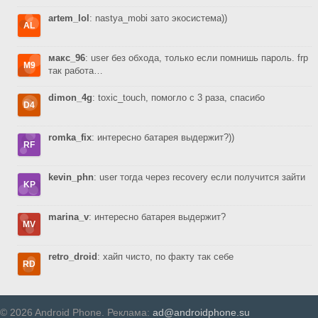
artem_lol
: nastya_mobi зато экосистема))
макс_96
: user без обхода, только если помнишь пароль. frp
так работа…
dimon_4g
: toxic_touch, помогло с 3 раза, спасибо
romka_fix
: интересно батарея выдержит?))
kevin_phn
: user тогда через recovery если получится зайти
marina_v
: интересно батарея выдержит?
retro_droid
: хайп чисто, по факту так себе
© 2026 Android Phone. Реклама:
ad@androidphone.su