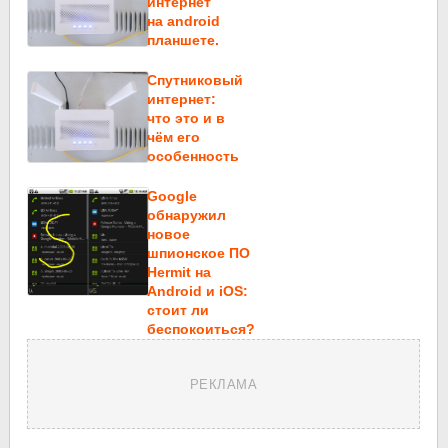
интернет
на android
планшете.
Спутниковый
интернет:
что это и в
чём его
особенность
Google
обнаружил
новое
шпионское ПО
Hermit на
Android и iOS:
стоит ли
беспокоиться?
РЕКЛАМА